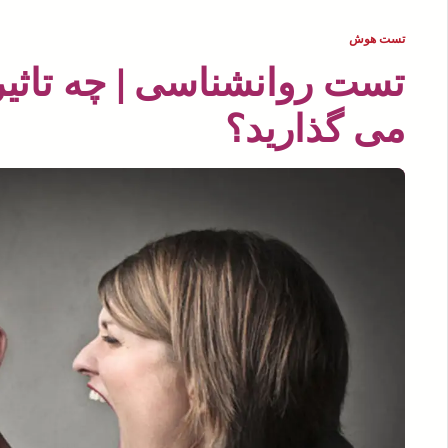
تست هوش
تست روانشناسی | چه تاثیر
می گذارید؟