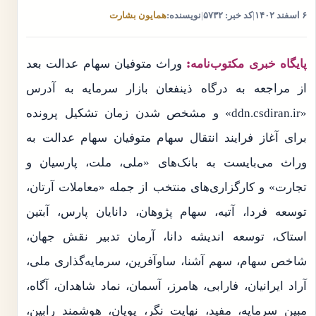
۶ اسفند ۱۴۰۲
|
کد خبر: ۵۷۳۲
|
نویسنده:
همایون بشارت
پایگاه خبری مکتوب‌نامه:
وراث متوفیان سهام عدالت بعد
از مراجعه به درگاه ذینفعان بازار سرمایه به آدرس
«ddn.csdiran.ir» و مشخص شدن زمان تشکیل پرونده
برای آغاز فرایند انتقال سهام متوفیان سهام عدالت به
وراث می‌بایست به بانک‌های «ملی، ملت، پارسیان و
تجارت» و کارگزاری‌های منتخب از جمله «معاملات آرتان،
توسعه فردا، آتیه، سهام پژوهان، دانایان پارس، آبتین
استاک، توسعه اندیشه دانا، آرمان تدبیر نقش جهان،
شاخص سهام، سهم آشنا، ساوآفرین، سرمایه‌گذاری ملی،
آراد ایرانیان، فارابی، هامرز، آسمان، نماد شاهدان، آگاه،
مبین سرمایه، مفید، نهایت نگر، پویان، هوشمند رابین،