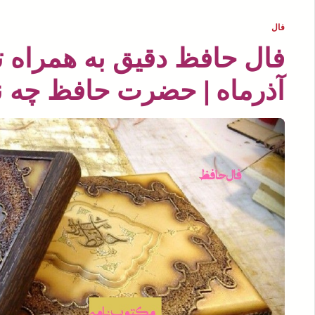
فال
آذرماه | حضرت حافظ چه نو