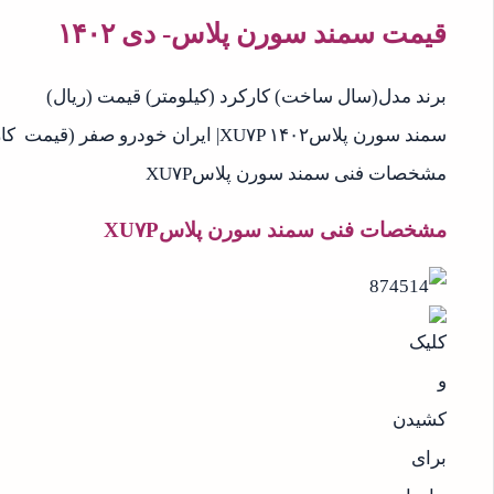
قیمت سمند سورن پلاس- دی ۱۴۰۲
برند مدل(سال ساخت) کارکرد (کیلومتر) قیمت (ریال)
سمند سورن پلاسXU۷P ۱۴۰۲| ایران خودرو صفر (قیمت کارخانه) ۴.۵۹۱.۱۸۹.۰۰۰
مشخصات فنی سمند سورن پلاسXU۷P​
مشخصات فنی سمند سورن پلاسXU۷P