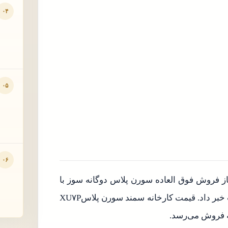
۰۴
۰۵
۰۶
از فروش فوق العاده سورن پلاس دوگانه سوز با
موتورXU۷P که با عنوان جایگزین پژو پارس تولید شده است خبر داد. قیمت کارخانه سمند سورن پلاسXU۷P